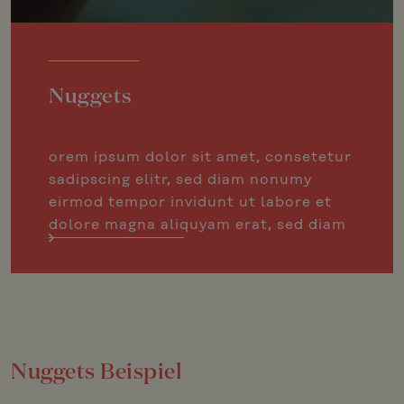
Nuggets
orem ipsum dolor sit amet, consetetur
sadipscing elitr, sed diam nonumy
eirmod tempor invidunt ut labore et
dolore magna aliquyam erat, sed diam
Nuggets Beispiel