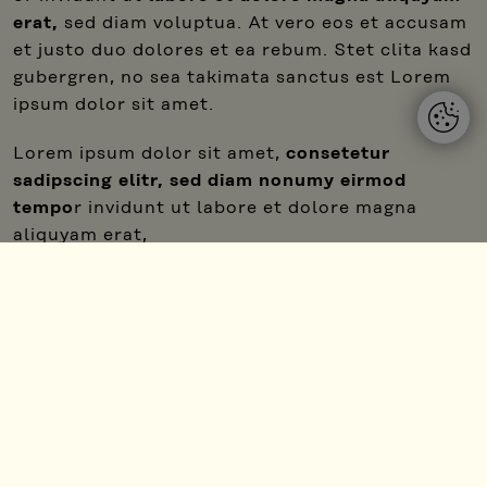
erat,
sed diam voluptua. At vero eos et accusam
et justo duo dolores et ea rebum. Stet clita kasd
gubergren, no sea takimata sanctus est Lorem
ipsum dolor sit amet.
Lorem ipsum dolor sit amet,
consetetur
sadipscing elitr, sed diam nonumy eirmod
tempo
r invidunt ut labore et dolore magna
aliquyam erat,
sed diam voluptua. At vero eos et accusam et
jus
to duo dolores et ea
rebum. Stet clita kasd
gubergren, no sea takimata sanctus est Lorem
ipsum dolor sit amet.
Accordion Beispiel