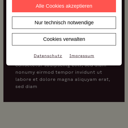
Alle Cookies akzeptieren
Lorem
Nur technisch notwendige
Lorem ipsum
Cookies verwalten
Lorem ipsum dolo
Datenschutz
Impressum
Lorem ipsum dolor sit amet,
consetetur sadipscing elitr, sed diam
nonumy eirmod tempor invidunt ut
labore et dolore magna aliquyam erat,
sed diam