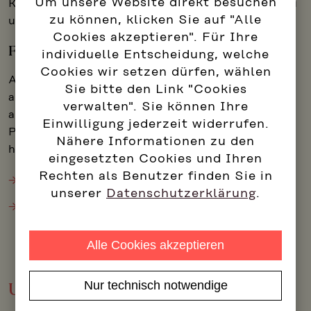
Um unsere Website direkt besuchen
Kompetenz, Rolle und Wirkung systematisch zu
zu können, klicken Sie auf "Alle
unterstützen.
Cookies akzeptieren". Für Ihre
Führen in fordernden Zeiten
individuelle Entscheidung, welche
Cookies wir setzen dürfen, wählen
Angebote für Führungskräfte in
Sie bitte den Link "Cookies
außergewöhnlichen Zeiten – mit einem Fokus
verwalten". Sie können Ihre
auf Selbstmanagement, Resilienz, persönlicher
Einwilligung jederzeit widerrufen.
Präsenz und Wirksamkeit unter
Nähere Informationen zu den
herausfordernden Bedingungen:
eingesetzten Cookies und Ihren
Rechten als Benutzer finden Sie in
LeadershipNOW
unserer
Datenschutzerklärung
.
Führung & Resilienz
Alle Cookies akzeptieren
Nur technisch notwendige
Unsere Leistungen für Leadership: