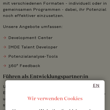
mit verschiedenen Formaten - individuell oder in
gemeinsamen Programmen - dabei, ihr Potenzial
noch effektiver einzusetzen.
Unsere Angebote umfassen:
Development Center
IMDE Talent Developer
Potenzialanalyse-Tools
360° Feedback
Führen als Entwicklungspartner:in
EN
Unser Ansatz zur Führungskraft als
Entwicklungspartner:in: ein bewährtes Konzept,
Wir verwenden Cookies
um Führungskräfte aller Ebenen darin zu
stärken, Mitarbeiter:innen in ihrer Leistung,